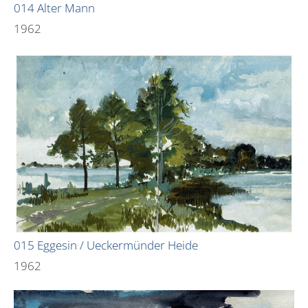
014 Alter Mann
1962
015 Eggesin / Ueckermünder Heide
1962