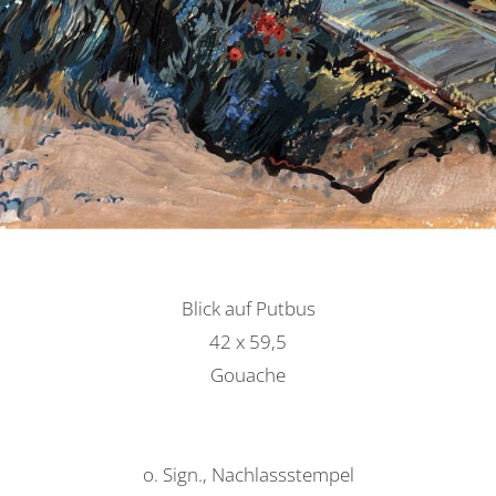
Blick auf Putbus
42 x 59,5
Gouache
o. Sign., Nachlassstempel