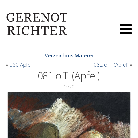
Verzeichnis Malerei
«
080 Äpfel
082 o.T. (Äpfel)
»
081 o.T. (Äpfel)
1970