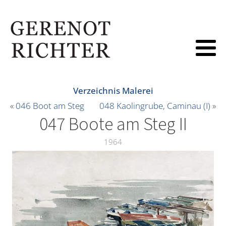
Verzeichnis Malerei
«
046 Boot am Steg
048 Kaolingrube, Caminau (I)
»
047 Boote am Steg II
1964