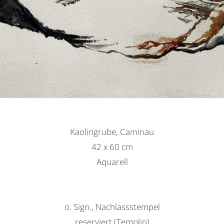
Kaolingrube, Caminau
42 x 60 cm
Aquarell
o. Sign., Nachlassstempel
reserviert (Templin)