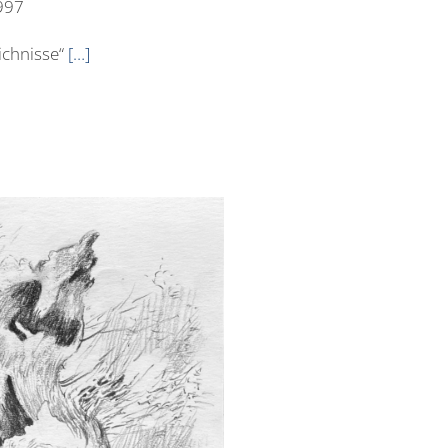
1997
ichnisse“
[…]