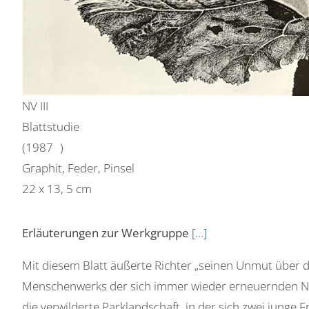
NV III
Blattstudie
(1987 )
Graphit, Feder, Pinsel
22 x 13, 5 cm
Erläuterungen zur Werkgruppe
[…]
Mit diesem Blatt äußerte Richter „seinen Unmut über d
Menschenwerks der sich immer wieder erneuernden Natur
die verwilderte Parklandschaft, in der sich zwei junge