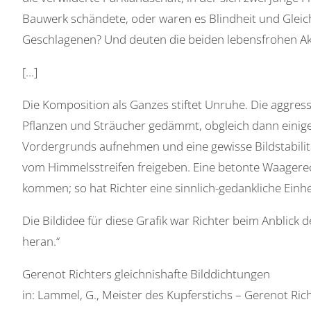
Bauwerk schändete, oder waren es Blindheit und Gleich
Geschlagenen? Und deuten die beiden lebensfrohen Akt
[…]
Die Komposition als Ganzes stiftet Unruhe. Die aggre
Pflanzen und Sträucher gedämmt, obgleich dann einig
Vordergrunds aufnehmen und eine gewisse Bildstabilität
vom Himmelsstreifen freigeben. Eine betonte Waagerechte
kommen; so hat Richter eine sinnlich-gedankliche Einhe
Die Bildidee für diese Grafik war Richter beim Anblick
heran.“
Gerenot Richters gleichnishafte Bilddichtungen
in: Lammel, G., Meister des Kupferstichs – Gerenot Ric