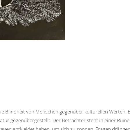
ie Blindheit von Menschen gegenüber kulturellen Werten. Er
 gegenübergestellt. Der Betrachter steht in einer Ruine u
 Frauen entkleidet haben, um sich zu sonnen. Fragen drängen