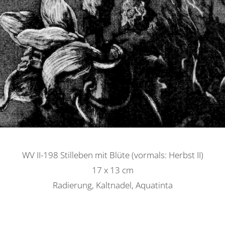
WV II-198 Stilleben mit Blüte (vormals: Herbst II)
17 x 13 cm
Radierung, Kaltnadel, Aquatinta