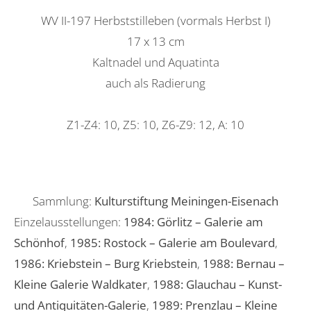
WV II-197 Herbststilleben (vormals Herbst I)
17 x 13 cm
Kaltnadel und Aquatinta
auch als Radierung
Z1-Z4: 10, Z5: 10, Z6-Z9: 12, A: 10
Sammlung:
Kulturstiftung Meiningen-Eisenach
Einzelausstellungen:
1984: Görlitz – Galerie am
Schönhof
,
1985: Rostock – Galerie am Boulevard
,
1986: Kriebstein – Burg Kriebstein
,
1988: Bernau –
Kleine Galerie Waldkater
,
1988: Glauchau – Kunst-
und Antiquitäten-Galerie
,
1989: Prenzlau – Kleine