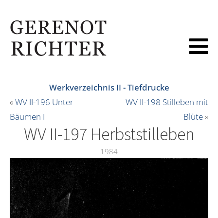
Werkverzeichnis II - Tiefdrucke
«
WV II-196 Unter
WV II-198 Stilleben mit
Bäumen I
Blüte
»
WV II-197 Herbststilleben
1984