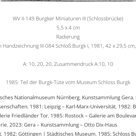
WV II-149 Burgker Miniaturen III (Schlossbrücke)
5,5 x 4 cm
Radierung
h Handzeichnung III-084 Schloß Burgk I, 1981, 42 x 29,5 cm, 
A: 10, 20, 20, Zusammendruck A:10, 10
1985: Teil der Burgk-Tüte vom Museum Schloss Burgk
sches Nationalmuseum Nürnberg
,
Kunstsammlung Gera
,
senschaften
,
1981: Leipzig – Karl-Marx-Universität
,
1982: B
erie Friedländer Tor
,
1985: Rostock – Galerie am Bouleva
erie
,
2023: Gera – Kunstsammlung – Otto Dix-Haus
t
,
1982: Göttingen | Städtisches Museum
,
1985: Schloss B