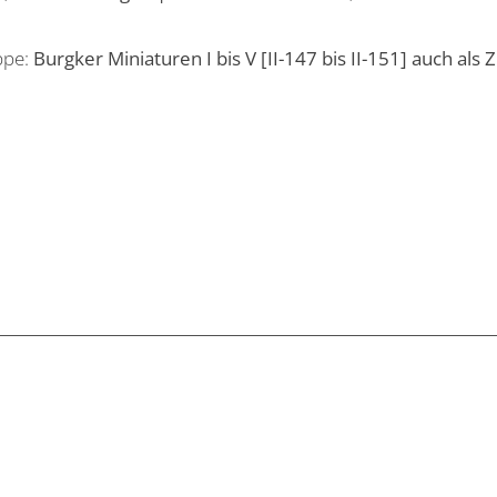
ppe:
Burgker Miniaturen I bis V [II-147 bis II-151] auch a