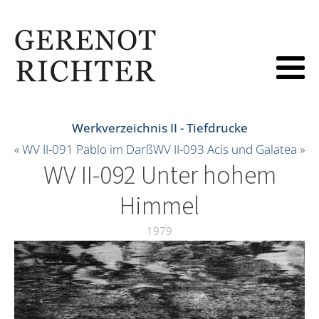
Werkverzeichnis II - Tiefdrucke
«
WV II-091 Pablo im Darß
WV II-093 Acis und Galatea
»
WV II-092 Unter hohem
Himmel
1979