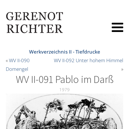
Werkverzeichnis II - Tiefdrucke
«
WV II-090
WV II-092 Unter hohem Himmel
Domengel
»
WV II-091 Pablo im Darß
1979