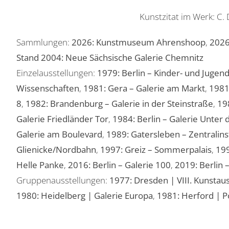
Kunstzitat im Werk: C.
Sammlungen:
2026: Kunstmuseum Ahrenshoop
,
2026
Stand 2004: Neue Sächsische Galerie Chemnitz
Einzelausstellungen:
1979: Berlin – Kinder- und Jugen
Wissenschaften
,
1981: Gera – Galerie am Markt
,
1981:
8
,
1982: Brandenburg – Galerie in der Steinstraße
,
19
Galerie Friedländer Tor
,
1984: Berlin – Galerie Unter
Galerie am Boulevard
,
1989: Gatersleben – Zentralinst
Glienicke/Nordbahn
,
1997: Greiz – Sommerpalais
,
199
Helle Panke
,
2016: Berlin – Galerie 100
,
2019: Berlin
Gruppenausstellungen:
1977: Dresden | VIII. Kunstau
1980: Heidelberg | Galerie Europa
,
1981: Herford | 