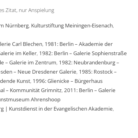
s Zitat, nur Anspielung
um Nürnberg
,
Kulturstiftung Meiningen-Eisenach
,
lerie Carl Blechen
,
1981: Berlin – Akademie der
alerie im Keller
,
1982: Berlin – Galerie Sophienstraße
e – Galerie im Zentrum
,
1982: Neubrandenburg –
esden – Neue Dresdener Galerie
,
1985: Rostock –
ildende Kunst
,
1996: Glienicke – Bürgerhaus
hal – Kommunität Grimnitz
,
2011: Berlin – Galerie
unstmuseum Ahrenshoop
 | Kunstdienst in der Evangelischen Akademie
,