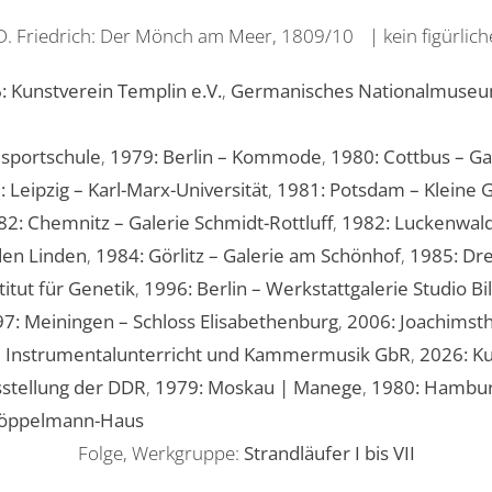
 D. Friedrich: Der Mönch am Meer, 1809/10 | kein figürliche
: Kunstverein Templin e.V.
,
Germanisches Nationalmuse
dsportschule
,
1979: Berlin – Kommode
,
1980: Cottbus – Ga
 Leipzig – Karl-Marx-Universität
,
1981: Potsdam – Kleine G
82: Chemnitz – Galerie Schmidt-Rottluff
,
1982: Luckenwald
 den Linden
,
1984: Görlitz – Galerie am Schönhof
,
1985: Dr
itut für Genetik
,
1996: Berlin – Werkstattgalerie Studio B
7: Meiningen – Schloss Elisabethenburg
,
2006: Joachimst
 – Instrumentalunterricht und Kammermusik GbR
,
2026: K
sstellung der DDR
,
1979: Moskau | Manege
,
1980: Hamburg
Pöppelmann-Haus
Folge, Werkgruppe:
Strandläufer I bis VII