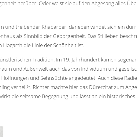
enheit herüber. Oder weist sie auf den Abgesang alles Übe
n und treibender Rhabarber, daneben windet sich ein dürre
haus als Sinnbild der Geborgenheit. Das Stillleben beschre
 Hogarth die Linie der Schönheit ist.
 künstlerischen Tradition. Im 19. Jahrhundert kamen sogena
nraum und Außenwelt auch das von Individuum und gesellschaf
 Hoffnungen und Sehnsüchte angedeutet. Auch diese Radier
ing verheißt. Richter machte hier das Dürerzitat zum Ange
bewirkt die seltsame Begegnung und lässt an ein historische