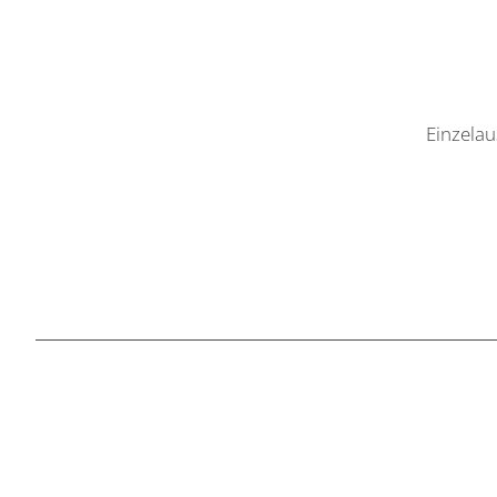
Einzelau
Gerenot Richter