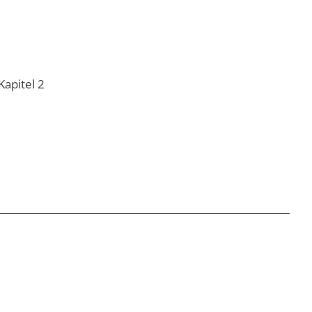
apitel 2
Quellen
Kontakt
Impressum