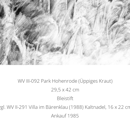
WV III-092 Park Hohenrode (Üppiges Kraut)
29,5 x 42 cm
Bleistift
vgl. WV II-291 Villa im Bärenklau (1988) Kaltnadel, 16 x 22 c
Ankauf 1985