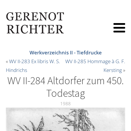
Werkverzeichnis II - Tiefdrucke
«
WV II-283 Ex libris W. S.
WV II-285 Hommage à G. F.
Hindrichs
Kersting
»
WV II-284 Altdorfer zum 450.
Todestag
1988