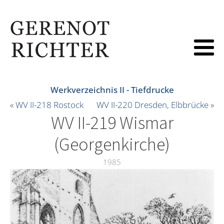
Werkverzeichnis II - Tiefdrucke
«
WV II-218 Rostock
WV II-220 Dresden, Elbbrücke
»
WV II-219 Wismar
(Georgenkirche)
1985