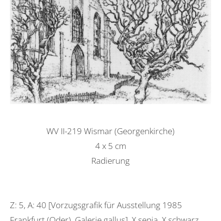
WV II-219 Wismar (Georgenkirche)
4 x 5 cm
Radierung
Z: 5, A: 40 [Vorzugsgrafik für Ausstellung 1985
Frankfurt (Oder), Galerie gallus], X sepia, X schwarz