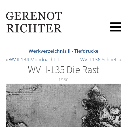
Werkverzeichnis II - Tiefdrucke
«
WV II-134 Mondnacht II
WV II-136 Schnett
»
WV II-135 Die Rast
1980