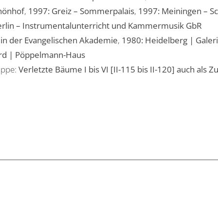
chönhof
,
1997: Greiz – Sommerpalais
,
1997: Meiningen – Sc
erlin – Instrumentalunterricht und Kammermusik GbR
in der Evangelischen Akademie
,
1980: Heidelberg | Galer
rd | Pöppelmann-Haus
uppe:
Verletzte Bäume I bis VI [II-115 bis II-120] auch al