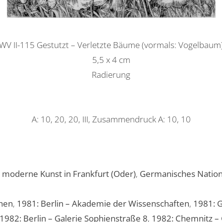
WV II-115 Gestutzt – Verletzte Bäume (vormals: Vogelbaum
5,5 x 4 cm
Radierung
A: 10, 20, 20, III, Zusammendruck A: 10, 10
moderne Kunst in Frankfurt (Oder)
,
Germanisches Natio
chen
,
1981: Berlin – Akademie der Wissenschaften
,
1981: G
1982: Berlin – Galerie Sophienstraße 8
,
1982: Chemnitz – 