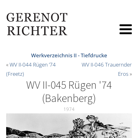
Werkverzeichnis II - Tiefdrucke
«
WV II-044 Rügen ’74
WV II-046 Trauernder
(Freetz)
Eros
»
WV II-045 Rügen '74
(Bakenberg)
1974