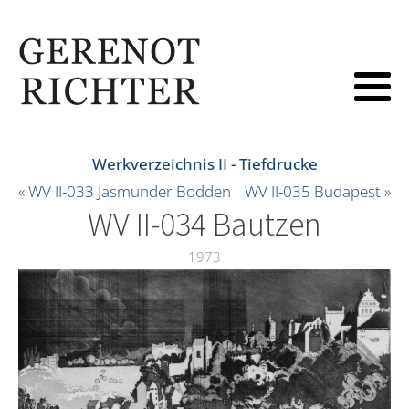
Werkverzeichnis II - Tiefdrucke
«
WV II-033 Jasmunder Bodden
WV II-035 Budapest
»
WV II-034 Bautzen
1973