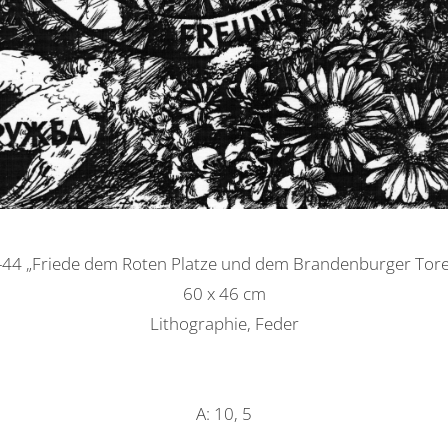
I-44 „Friede dem Roten Platze und dem Brandenburger Tore
60 x 46 cm
Lithographie, Feder
A: 10, 5