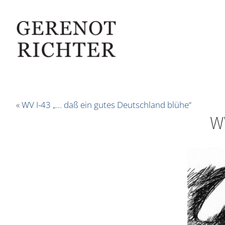
«
WV I-43 „… daß ein gutes Deutschland blühe“
W