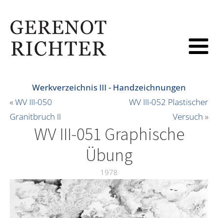
Werkverzeichnis III - Handzeichnungen
«
WV III-050
WV III-052 Plastischer
Granitbruch II
Versuch
»
WV III-051 Graphische
Übung
1978