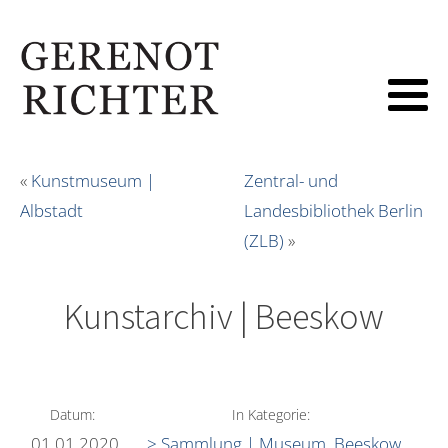
«
Kunstmuseum |
Zentral- und
Albstadt
Landesbibliothek Berlin
(ZLB)
»
Kunstarchiv | Beeskow
Datum:
In Kategorie:
01.01.2020
> Sammlung | Museum
,
Beeskow