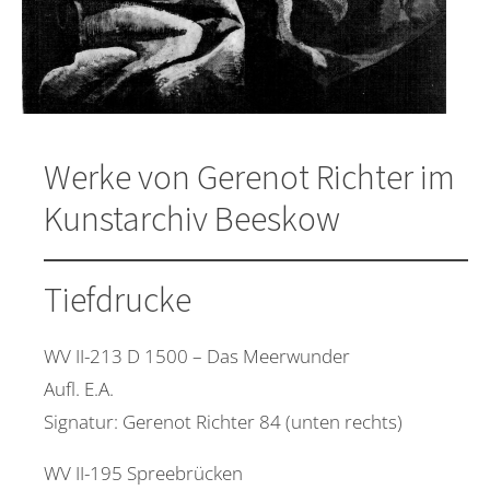
Werke von Gerenot Richter im
Kunstarchiv Beeskow
Tiefdrucke
WV II-213 D 1500 – Das Meerwunder
Aufl. E.A.
Signatur: Gerenot Richter 84 (unten rechts)
WV II-195 Spreebrücken