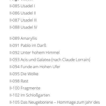
II-085 Usadel I
II-086 Usadel II
II-087 Usadel III
II-088 Usadel IV
II-089 Amaryllis
II-091 Pablo im Darß
II-092 Unter hohem Himmel
II-093 Acis und Galatea (nach Claude Lorrain)
II-094 Funde am Hohen Ufer
II-095 Die Wolke
II-098 Rast
II-100 Fragmente
II-102 Im Schloßgarten
II-105 Das Neugeborene – Hommage zum Jahr des