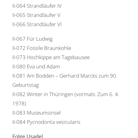
II-064 Strandläufer IV
II-065 Strandläufer V
II-066 Strandläufer VI
II-067 Für Ludwig
II-072 Fossile Braunkohle
II-073 Hochkippe am Tagebausee
II-080 Eva und Adam
II-081 Am Bodden – Gerhard Marcks zum 90.
Geburtstag
II-082 Winter in Thüringen (vormals: Zum 6. 4.
1978)
II-083 Museumsinsel
II-084 Pycnodonta vesicularis
Folge Usadel