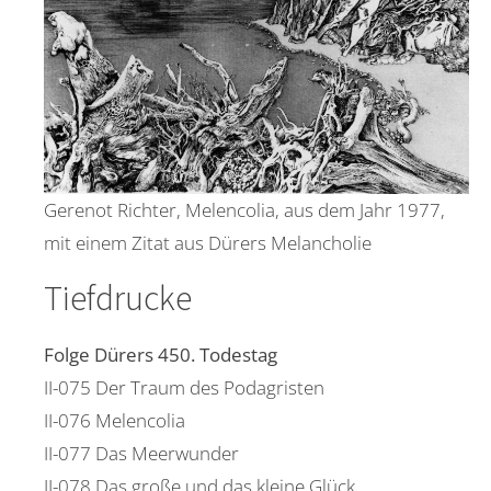
Gerenot Richter, Melencolia, aus dem Jahr 1977,
mit einem Zitat aus Dürers Melancholie
Tiefdrucke
Folge Dürers 450. Todestag
II-075 Der Traum des Podagristen
II-076 Melencolia
II-077 Das Meerwunder
II-078 Das große und das kleine Glück